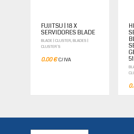
FUJITSU | 18 X
H
SERVIDORES BLADE
S
BL
,
BLADE | CLUSTER
BLADES |
S
CLUSTER`S
G
5
0.00
€
C/ IVA
BL
CL
0