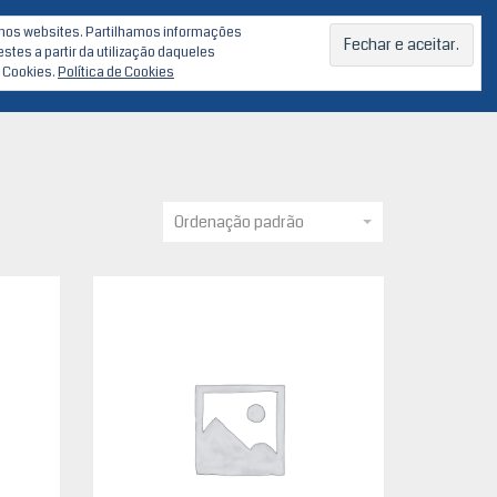
go nos websites. Partilhamos informações
RES
COMPONENTES
CABINET
HDD
tes a partir da utilização daqueles
e Cookies.
Política de Cookies
Ordenação padrão