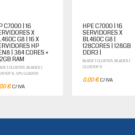
P C7000 | 16
HPE C7000 | 16
ERVIDORES X
SERVIDORES X
460C G8 | 16 X
BL460C G8 |
ERVIDORES HP
128CORES | 128GB
EN8 | 384 CORES +
DDR3 |
12GB RAM
,
BLADE | CLUSTER
BLADES |
,
CLUSTER`S
ADE | CLUSTER
BLADES |
,
USTER`S
CPU LGA2011
0.00
€
C/ IVA
.00
€
C/ IVA