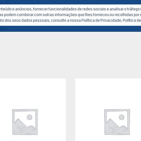
conteúdo e anúncios, fornecer funcionalidades de redes sociais e analisar o tráfe
HOME
OLX
CONTACTOS
SERVIDO
 as podem combinar com outras informações que lhes forneceu ou recolhidas por es
 dos seus dados pessoais, consulte a nossa Política de Privacidade, Política d